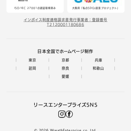
ISO/IEC 27001の認証取得済み
大阪府「私のSDGs宣言プロジェクト」
インボイス制度適格請求書発行事業者：登録番号
T2120001180686
日本全国でホームページ制作
東京
京都
兵庫
延岡
奈良
和歌山
愛媛
リースエンタープライズSNS
© 2026 WreathEnterprise co.,Ltd.