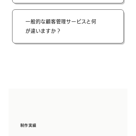
ません。
入力の代行、WEBサーバーとプログラム
一般的な顧客管理サービスと何
の管理、軽微な修正などお客様のご要望
が違いますか？
に応じた月額費用を見積致します。ご入
用がありましたら担当者までお声がけく
ださい。
デザインの自在性です。独自サービスと
して提供できる点もブランディング効果
が期待できます。
制作実績