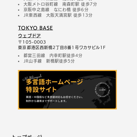
大阪メトロ谷町線 南森町駅 徒歩7分
京阪中之島線 なにわ橋 徒歩6分
JR東西線 大阪天満宮駅 徒歩13分
TOKYO BASE
ウェブドア
〒105-0003
東京都港区西新橋2丁目8番1号ワカサビル1F
都営三田線 内幸町駅徒歩4分
JR山手線 新橋駅徒歩5分