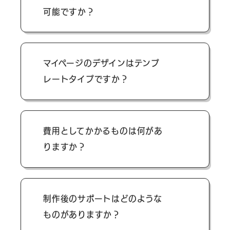
可能ですか？
カスタマイズ可能です。御社の現在の顧
マイページのデザインはテンプ
客台帳に沿って検討いただけます。
レートタイプですか？
お好みのデザインで作成させていただけ
費用としてかかるものは何があ
ます。
りますか？
制作時の初期費用、ドメイン費用、サー
制作後のサポートはどのような
バー代金のみです。お客様のご希望がな
ものがありますか？
い場合に月額の保守費用は必須ではあり