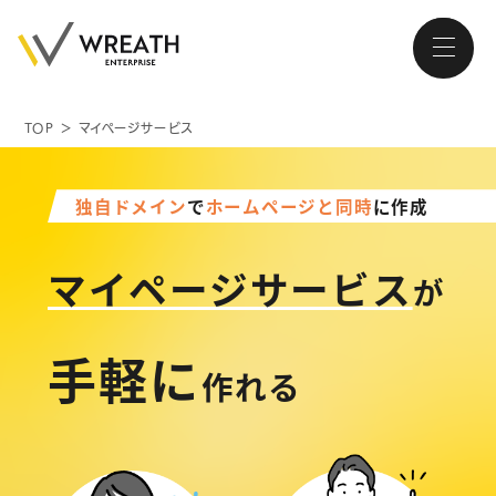
TOP
＞
マイページサービス
大阪・南森町、北浜が拠点の
ホームページ制作会社
独自ドメイン
で
ホームページと同時
に作成
マイページサービス
が
トップページ
手
軽
に
作れる
会社紹介
サービス