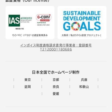
認証資格（Our license）
ISO/IEC 27001の認証取得済み
大阪府「私のSDGs宣言プロジェクト」
インボイス制度適格請求書発行事業者：登録番号
T2120001180686
日本全国でホームページ制作
東京
京都
兵庫
延岡
奈良
和歌山
愛媛