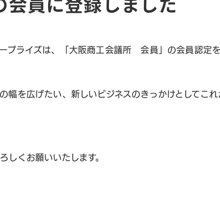
の会員に登録しました
タープライズは、「大阪商工会議所 会員」の会員認定
トップページ
会社紹介
の幅を広げたい、新しいビジネスのきっかけとしてこれ
CONCEPT・代表挨拶
会社概要・沿革
ろしくお願いいたします。
OSAKA BASE（大阪本社）
TOKYO BASE（東京支社）
スタッフ紹介
SDGs・地域貢献活動