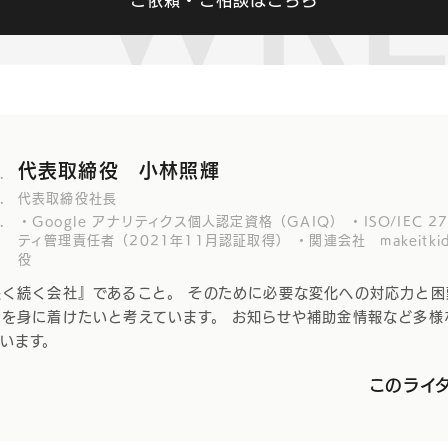
ご依頼・ご相談はこちら
代表取締役 小林照輝
.
.
代表取締役社長
.
・Google アナリティクス個人認定資格（GAIQ） ・ISO/IEC 
ティ管理責任者（2021年11月認証取得） ・関連会社 makeitk
役
長く続く会社』であること。 そのために必要な変化への対応力と
力を身に着けたいと考えています。 お知らせや補助金情報など多様
ています。
このライ