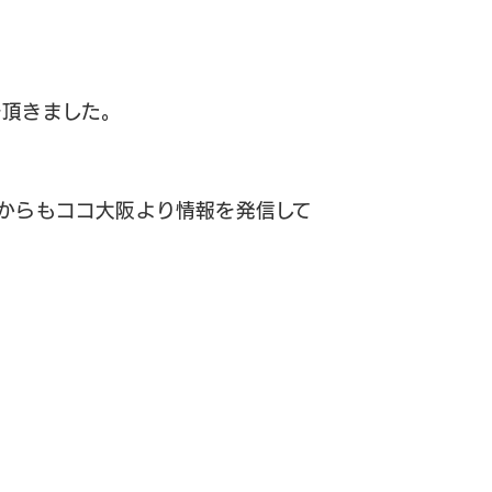
を頂きました。
コンテンツ
制作実績
からもココ大阪より情報を発信して
料金案内
ロゴデザ
Hp Select
ウェブドア
ヘルプサポート
ブログ