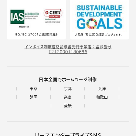
ISO/IEC 27001の認証取得済み
大阪府「私のSDGs宣言プロジェクト」
インボイス制度適格請求書発行事業者：登録番号
T2120001180686
日本全国でホームページ制作
東京
京都
兵庫
延岡
奈良
和歌山
愛媛
リースエンタープライズSNS