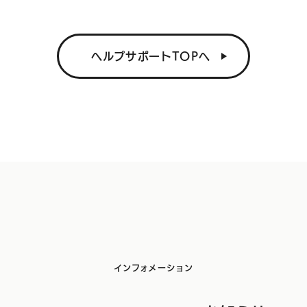
サービス
ヘルプサポートTOPへ
ホームページ制作
リクルートページ制作
通販・ECサイト制作
保守サポート
多言語・外国語ホームページ制作
AIO対策特設ページ
インフォメーション