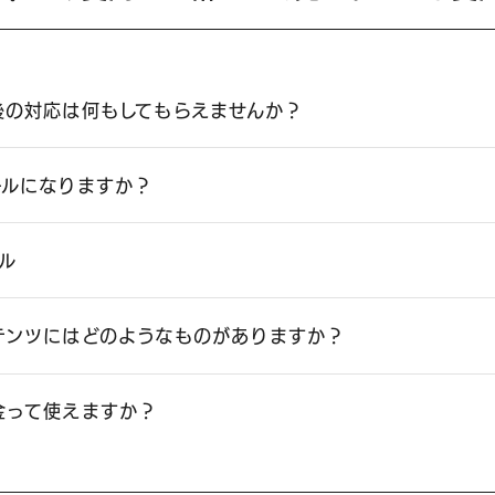
後の対応は何もしてもらえませんか？
トップページ
ールになりますか？
会社紹介
ール
CONCEPT・代表挨拶
会社概要・沿革
テンツにはどのようなものがありますか？
OSAKA BASE（大阪本社）
TOKYO BASE（東京支社）
金って使えますか？
スタッフ紹介
SDGs・地域貢献活動