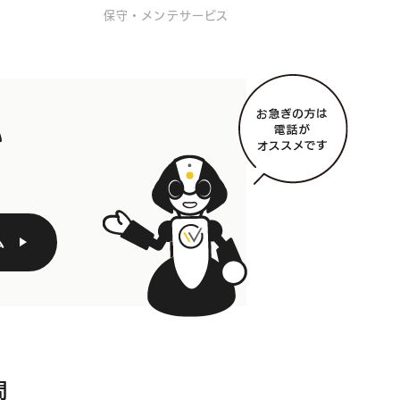
保守・メンテサービス
い
ム
問