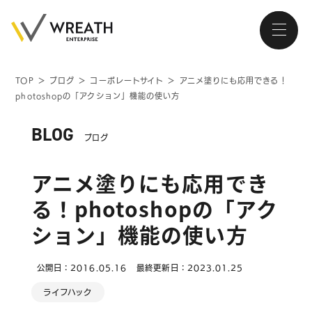
TOP
＞
ブログ
＞
コーポレートサイト
＞
アニメ塗りにも応用できる！
photoshopの「アクション」機能の使い方
大阪・南森町、北浜が拠点の
ホームページ制作会社
BLOG
ブログ
アニメ塗りにも応用でき
る！photoshopの「アク
トップページ
ション」機能の使い方
会社紹介
公開日：2016.05.16
最終更新日：2023.01.25
サービス
ライフハック