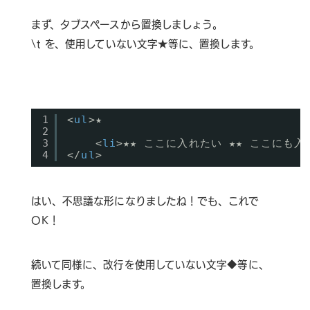
まず、タブスペースから置換しましょう。
\t を、使用していない文字★等に、置換します。
1
<
ul
>★
2
3
<
li
>★★ ここに入れたい ★★ ここにも入
4
</
ul
>
はい、不思議な形になりましたね！でも、これで
OK！
続いて同様に、改行を使用していない文字◆等に、
置換します。