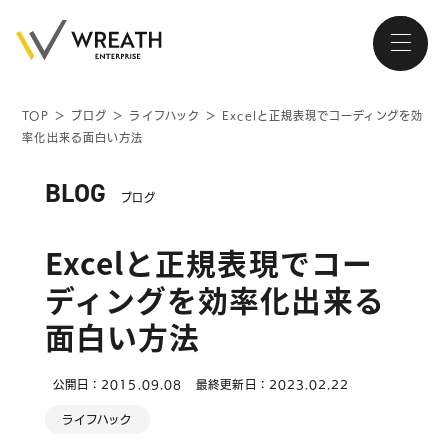
TOP
＞
ブログ
＞
ライフハック
＞
Excelと正規表現でコーディングを効
率化出来る面白い方法
大阪・南森町、北浜が拠点の
ホームページ制作会社
BLOG
ブログ
Excelと正規表現でコー
ディングを効率化出来る
トップページ
面白い方法
会社紹介
公開日：2015.09.08
最終更新日：2023.02.22
サービス
ライフハック