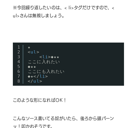
※今回繰り返したいのは、< li>タグだけですので、<
ul>さんは無視しましょう。
1
★
2
<
ul
>
3
<
li
>◆★★
4
ここに入れたい
5
◆★★
6
ここにも入れたい
7
◆★</
li
>
8
</
ul
>
このような形になればOK！
こんなソース書いてる奴がいたら、後ろから頭パーン
ッ！叩かれそうです。