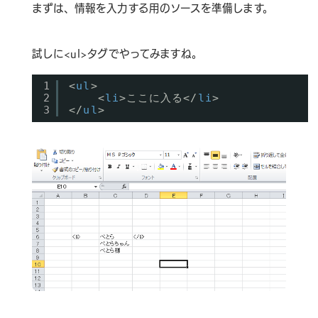
まずは、情報を入力する用のソースを準備します。
試しに<ul>タグでやってみますね。
1
<
ul
>
2
<
li
>ここに入る</
li
>
3
</
ul
>