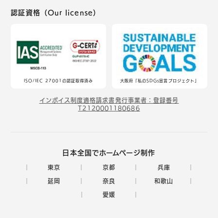
認証資格（Our license）
ISO/IEC 27001の認証取得済み
大阪府「私のSDGs宣言プロジェクト」
インボイス制度適格請求書発行事業者：登録番号
T2120001180686
日本全国でホームページ制作
東京
京都
兵庫
延岡
奈良
和歌山
愛媛