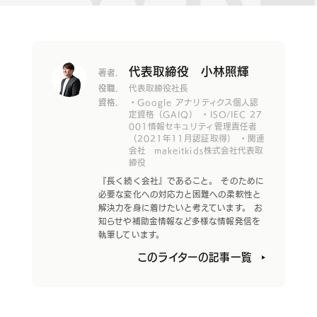
代表取締役 小林照輝
著者.
役職.
代表取締役社長
資格.
・Google アナリティクス個人認
定資格（GAIQ） ・ISO/IEC 27
001情報セキュリティ管理責任者
（2021年11月認証取得） ・関連
会社 makeitkids株式会社代表取
締役
『長く続く会社』であること。 そのために
必要な変化への対応力と困難への柔軟性と
解決力を身に着けたいと考えています。 お
知らせや補助金情報など多様な情報発信を
執筆しています。
このライターの記事一覧