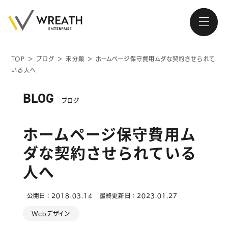
TOP
＞
ブログ
＞
未分類
＞
ホームページ保守費用ムダな契約させられて
いる人へ
大阪・南森町、北浜が拠点の
ホームページ制作会社
BLOG
ブログ
ホームページ保守費用ム
ダな契約させられている
トップページ
人へ
会社紹介
公開日：2018.03.14
最終更新日：2023.01.27
サービス
Webデザイン