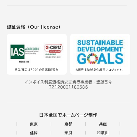
認証資格（Our license）
ISO/IEC 27001の認証取得済み
大阪府「私のSDGs宣言プロジェクト」
インボイス制度適格請求書発行事業者：登録番号
T2120001180686
日本全国でホームページ制作
東京
京都
兵庫
延岡
奈良
和歌山