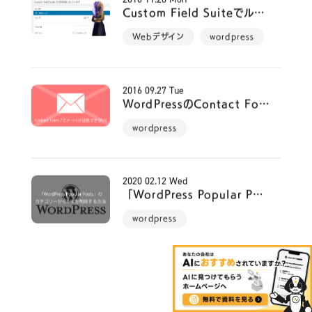
2016
11.28
Mon
Custom Field Suiteでル…
Webデザイン
wordpress
2016
09.27
Tue
WordPressのContact Fo…
wordpress
2020
02.12
Wed
「WordPress Popular P…
wordpress