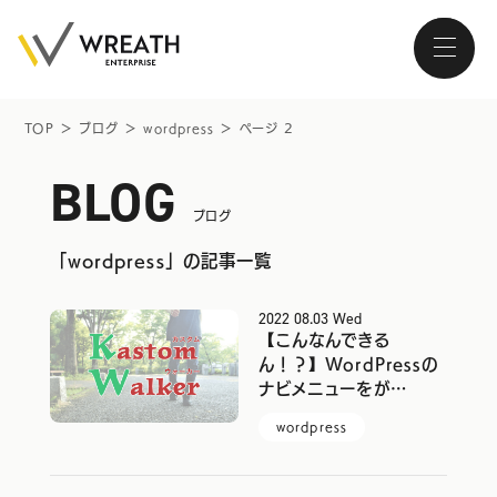
TOP
＞
ブログ
＞
wordpress
＞
ページ 2
BLOG
大阪・南森町、北浜が拠点の
ホームページ制作会社
ブログ
「wordpress」の記事一覧
2022
08.03
Wed
トップページ
【こんなんできる
ん！？】WordPressの
ナビメニューをが…
会社紹介
wordpress
サービス